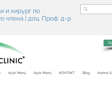
и и хирург по
 члена | доц. Проф. д-р
W
R
Açılır Menü
Açılır Menü
КОНТАКТ
Blog
Arama So