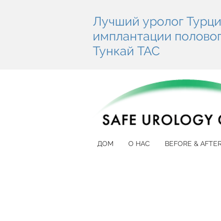
Лучший уролог Турци
имплантации полового
Тункай ТАС
ДОМ
О НАС
BEFORE & AFTE