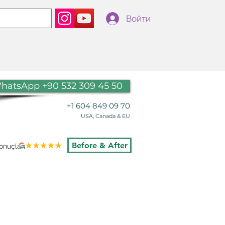
Войти
hatsApp +90 532 309 45 50
+1 604 849 09 70
USA, Canada & EU
Before & After
nuçları