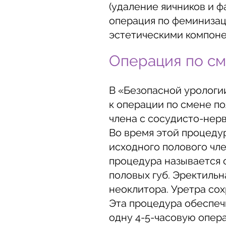
(удаление яичников и 
операция по феминизац
эстетическими компоне
Операция по см
В «Безопасной урологи
к операции по смене п
члена с сосудисто-нер
Во время этой процеду
исходного полового чле
процедура называется 
половых губ. Эректильн
неоклитора. Уретра со
Эта процедура обеспеч
одну 4-5-часовую опер