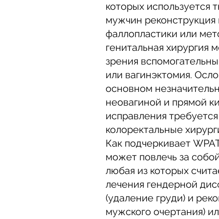
которых используется т
мужчин реконструкция 
фаллопластики или мет
генитальная хирургия 
зрения вспомогательны
или вагинэктомия. Осл
основном незначительн
неовагиной и прямой ки
исправления требуется
колоректальные хирург
Как подчеркивает WPAT
может повлечь за собо
любая из которых счита
лечения гендерной дис
(удаление груди) и рек
мужского очертания) и