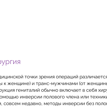
рургия
дицинской точки зрения операций различаетс
 к женщине) и транс-мужчинами (от женщины
укция гениталий обычно включает в себя хир
помощью инверсии полового члена или техник
, совсем недавно, методы инверсии без полов