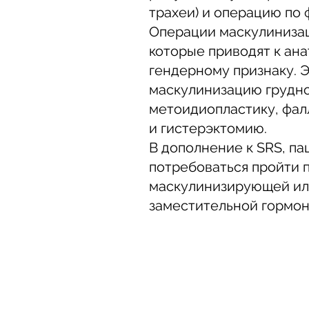
трахеи) и операцию по 
Операции маскулинизац
которые приводят к ан
гендерному признаку. 
маскулинизацию грудной
метоидиопластику, фал
и гистерэктомию.
В дополнение к SRS, п
потребоваться пройти 
маскулинизирующей и
заместительной гормон