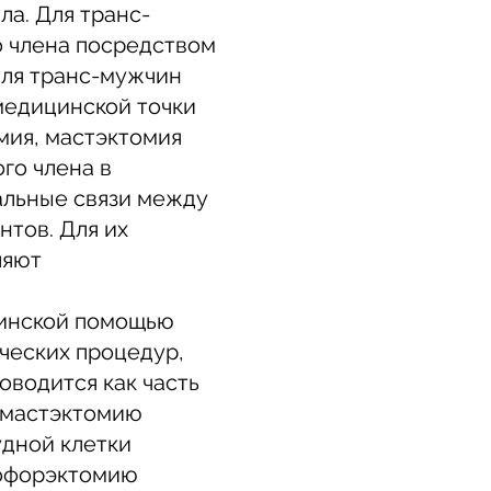
ла. Для транс-
о члена посредством
для транс-мужчин
медицинской точки
мия, мастэктомия
го члена в
альные связи между
нтов. Для их
ляют
цинской помощью
ческих процедур,
оводится как часть
ь мастэктомию
удной клетки
оофорэктомию