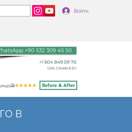
Войти
hatsApp +90 532 309 45 50
+1 604 849 09 70
USA, Canada & EU
Before & After
nuçları
ГО В