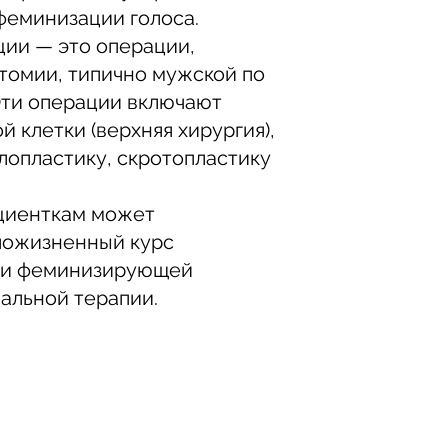
феминизации голоса.
ии — это операции,
атомии, типично мужской по
Эти операции включают
 клетки (верхняя хирургия),
лопластику, скротопластику
ациенткам может
пожизненный курс
ли феминизирующей
альной терапии.