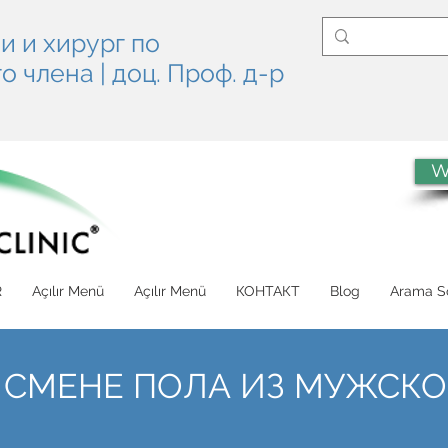
и и хирург по
 члена | доц. Проф. д-р
W
R
Açılır Menü
Açılır Menü
КОНТАКТ
Blog
Arama So
 СМЕНЕ ПОЛА ИЗ МУЖСКО