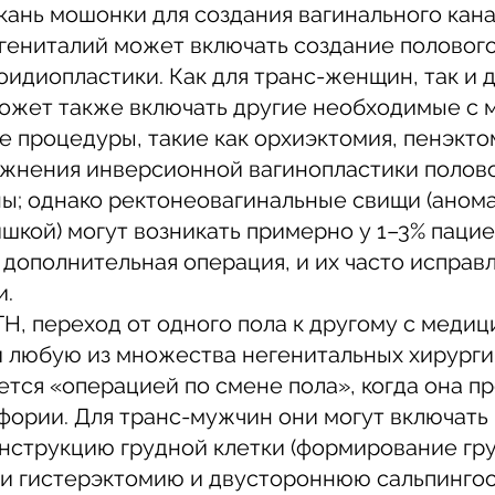
кань мошонки для создания вагинального кана
гениталий может включать создание половог
оидиопластики. Как для транс-женщин, так и 
может также включать другие необходимые с 
е процедуры, такие как орхиэктомия, пенэкто
ожнения инверсионной вагинопластики полово
ы; однако ректонеовагинальные свищи (аном
шкой) могут возникать примерно у 1–3% пацие
 дополнительная операция, и их часто исправ
и.
H, переход от одного пола к другому с меди
й любую из множества негенитальных хирурги
ется «операцией по смене пола», когда она пр
фории. Для транс-мужчин они могут включат
онструкцию грудной клетки (формирование гр
ли гистерэктомию и двустороннюю сальпинг