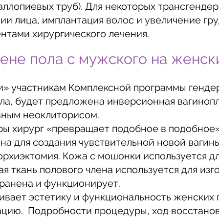
фаллопиевых труб). Для некоторых трансгенд
ии лица, имплантация волос и увеличение гр
нтами хирургического лечения.
ене пола с мужского на женск
и» участникам Комплексной программы гендер
ола, будет предложена инверсионная вагиноп
вным неоклиторисом.
ры хирург «превращает подобное в подобное»,
на для создания чувствительной новой вагины
орхиэктомия. Кожа с мошонки используется д
ая ткань полового члена используется для изг
хранена и функционирует.
ивает эстетику и функциональность женских 
ацию. Подробности процедуры, ход восстано