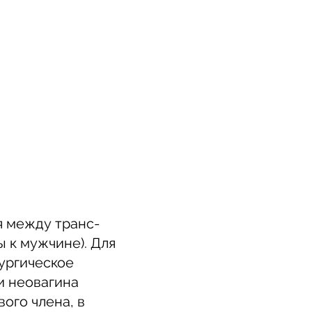
я между транс-
 к мужчине). Для
ургическое
и неовагина
ого члена, в