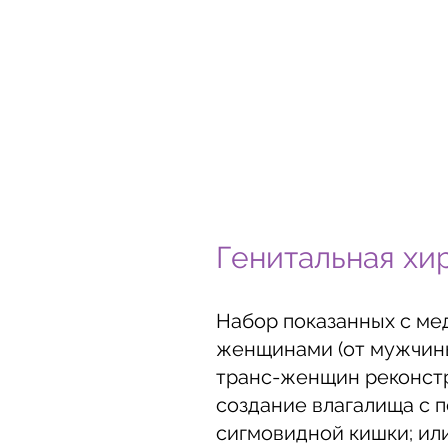
Генитальная хи
Набор показанных с ме
женщинами (от мужчины
транс-женщин реконстр
создание влагалища с 
сигмовидной кишки; или