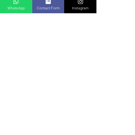
WhatsApp
Contact Form
Instagram
Средняя
продолжительнос
ть пребывания в
Стамбуле
20 дней