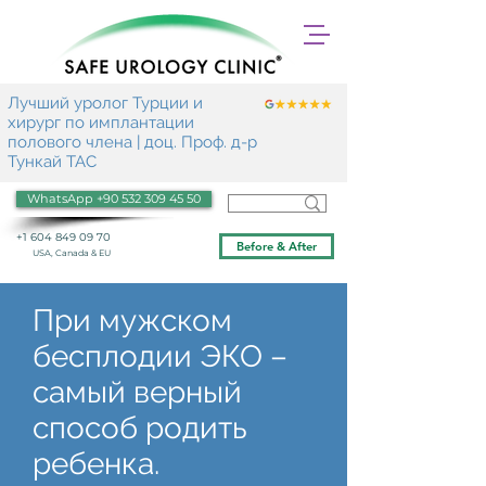
Лучший уролог Турции и
хирург по имплантации
полового члена | доц. Проф. д-р
Тункай ТАС
WhatsApp +90 532 309 45 50
+1 604 849 09 70
Before & After
USA, Canada & EU
При мужском
бесплодии ЭКО –
самый верный
способ родить
ребенка.