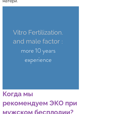
матери.
Vitro Fertilization.
:
and male factor
more 10 years
experience
Когда мы
рекомендуем ЭКО при
мужском бесплодии?